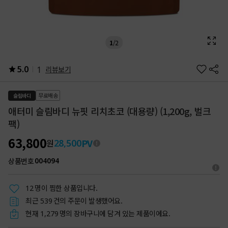
1
/
2
5.0
1
리뷰보기
무료배송
슬림바디
애터미 슬림바디 뉴핏 리치초코 (대용량) (1,200g, 벌크
팩)
63,800
PV
28,500
원
상품번호
004094
명이 찜한 상품입니다.
12
최근
건의 주문이 발생했어요.
539
현재
명의 장바구니에 담겨 있는 제품이에요.
1,279