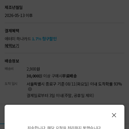
제조년월일
2026-05-13 이후
결제혜택
애터미 하나카드
1.7% 청구할인
혜택보기
배송정보
배송비
2,900
원
30,000
원 이상 구매시
무료배송
도착 일시
서울특별시 종로구 기준
08/11(화요일)
이내 도착확률 93%
결제일로부터 3일 이내(주말, 공휴일 제외)
리뷰
상품정보
배송/결제
반품/교환
(1)
죄송합니다. 해당 요청을 처리하지 못했습니다.