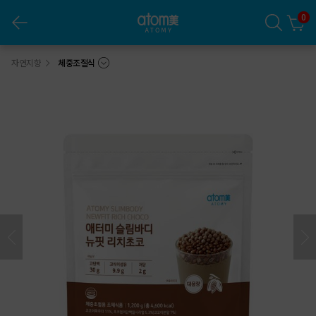
0
애터미 슬림바디 뉴핏 리치초코 (대용량) (1,200g, 벌크팩)
자연지향
체중조절식