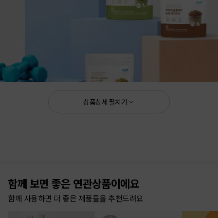
상품상세 펼치기
체중조절용 조제식품
판매원 :
애터미㈜
그레인ㅣ리치초코ㅣ말차라떼ㅣ피넛버터
제조원 :
㈜웰츄럴바이오
대용량 : 1,200g x 1파우치
함께 보면 좋은 연관상품이에요
애터미 슬림바디 뉴핏 라인업
함께 사용하면 더 좋은 제품들을 추천드려요