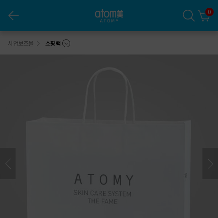
0
더페임 쇼핑백
사업보조물
쇼핑백