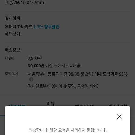
10g/280*110*20mm
결제혜택
애터미 하나카드
1.7% 청구할인
혜택보기
배송정보
배송비
2,900
원
30,000
원 이상 구매시
무료배송
도착 일시
서울특별시 종로구 기준
08/08(토요일)
이내 도착확률 93%
결제일로부터 3일 이내(주말, 공휴일 제외)
리뷰
상품정보
배송/결제
반품/교환
(1)
상품상세
죄송합니다. 해당 요청을 처리하지 못했습니다.