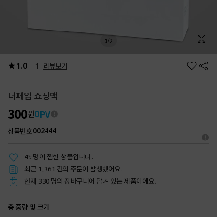
1
/
2
1.0
1
리뷰보기
더페임 쇼핑백
300
PV
0
원
상품번호
002444
명이 찜한 상품입니다.
49
최근
건의 주문이 발생했어요.
1,361
현재
명의 장바구니에 담겨 있는 제품이에요.
330
총 중량 및 크기