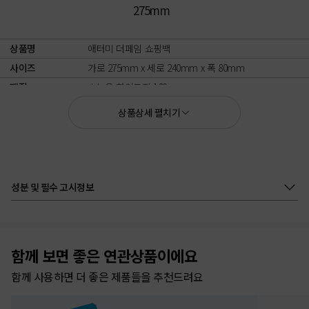
275mm
상품명
애터미 더페임 쇼핑백
사이즈
가로 275mm x 세로 240mm x 폭 80mm
재질
스노우 화이트지 180g
끈
면끈
상품상세 펼치기
성분 및 필수 고시정보
함께 보면 좋은 연관상품이에요
함께 사용하면 더 좋은 제품들을 추천드려요