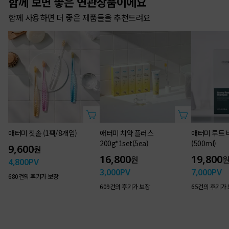
함께 보면 좋은 연관상품이에요
함께 사용하면 더 좋은 제품들을 추천드려요
50g × 4ea(1set)
200g × 5ea(1set)
치아 건강에 좋은 천연 유래성분에
그린 프로폴리스의 건강함을 더하다
애터미 칫솔 (1팩/8개입)
애터미 치약 플러스
애터미 루트 
200g*1set(5ea)
(500ml)
9,600
원
1억개 판매의 명성과 믿음으로
16,800
19,800
원
4,800
PV
더 건강해지고 더 새로워졌습니다.
3,000
PV
7,000
PV
680건의 후기가 보장
609건의 후기가 보장
65건의 후기가
Atomy Toothpaste+