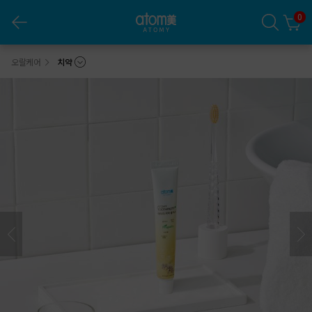
0
애터미 치약 플러스 50g*1set
오랄케어
치약