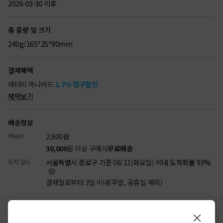
2026-03-30 이후
총 중량 및 크기
240g/165*25*90mm
결제혜택
애터미 하나카드
1.7% 청구할인
혜택보기
배송정보
배송비
2,900
원
30,000
원 이상 구매시
무료배송
도착 일시
서울특별시 종로구 기준
08/11(화요일)
이내 도착확률 93%
결제일로부터 3일 이내(주말, 공휴일 제외)
리뷰
상품정보
배송/결제
반품/교환
(92)