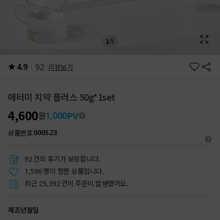
1
/
5
4.9
92
리뷰보기
애터미 치약 플러스 50g*1set
4,600
PV
1,000
원
상품번호
000523
건의 후기가 보장합니다.
92
명이 찜한 상품입니다.
1,596
최근
건의 주문이 발생했어요.
25,392
제조년월일