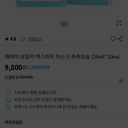
1
/
3
4.8
21
리뷰보기
애터미 데일리 엑스퍼트 마스크 촉촉보습 (24ml*10ea)
9,800
PV
3,200
원
상품번호
000465
명이 찜한 상품입니다.
526
최근
건의 주문이 발생했어요.
8,935
현재
명의 장바구니에 담겨 있는 제품이에요.
10,755
제조년월일