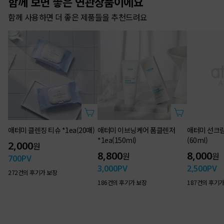
함께 보면 좋은 연관상품이에요
함께 사용하면 더 좋은 제품들을 추천드려요
Daily Expert Mask
기능별 특효 성분으로
피부력 업그레이드
애터미 클렌징 티슈 *1ea(20매)
애터미 이브닝케어 폼클렌저
애터미 선크림
*1ea(150ml)
(60ml)
2,000
원
8,800
8,000
원
원
700
PV
3,000
PV
2,500
PV
272건의 후기가 보장
186건의 후기가 보장
187건의 후기가