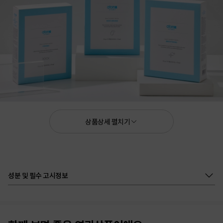
0.8 OZ. 24g x 10ea
상품상세 펼치기
홀딩력 높은 해조 섬유 시트와 효능 성분의
시너지 효과로 하루하루
성분 및 필수 고시정보
아름다워지는 피부