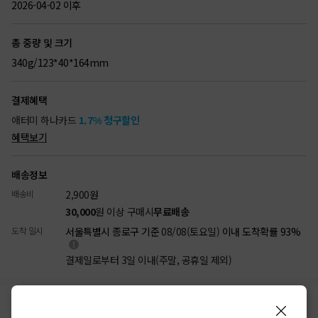
2026-04-02 이후
총 중량 및 크기
340g/123*40*164mm
결제혜택
애터미 하나카드
1.7% 청구할인
혜택보기
배송정보
배송비
2,900
원
30,000
원 이상 구매시
무료배송
도착 일시
서울특별시 종로구 기준
08/08(토요일)
이내 도착확률 93%
결제일로부터 3일 이내(주말, 공휴일 제외)
리뷰
상품정보
배송/결제
반품/교환
(21)