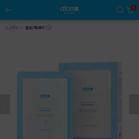
0
애터미 데일리 엑스퍼트 마스크 촉촉보습 (24ml*10ea)
스킨케어
필링/팩/패치