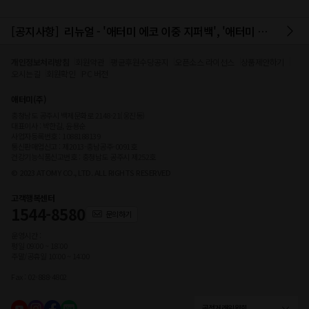
[공지사항]
리뉴얼 - '애터미 에코 이중 지퍼백', '애터미 에코 위생백(중)', '에코 시리즈' 리뉴얼 안내
개인정보처리방침
회원약관
평균후원수당공지
오픈소스 라이선스
상품제안하기
오시는길
회원확인
PC 버전
애터미(주)
충청남도 공주시 백제문화로 2148-21(웅진동)
대표이사 : 박한길, 윤용순
사업자등록번호 : 1088188139
통신판매업신고 : 제2013-충남공주-0091호
건강기능식품신고번호 : 충청남도 공주시 제252호
© 2023 ATOMY CO., LTD. ALL RIGHTS RESERVED
고객행복센터
1544-8580
문의하기
운영시간 :
평일 09:00 ~ 18:00
주말/공휴일 10:00 ~ 14:00
Fax : 02-888-4802
공정거래위원회