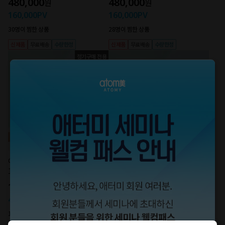
480,000
480,000
원
원
160,000
PV
160,000
PV
30명이 찜한 상품
28명이 찜한 상품
신제품
무료배송
수량한정
신제품
무료배송
수량한정
정기구매 전용
애터미 키성장 프라임 솔루션 (30포
애터미 키성장 프라임 솔루션 (30포
1SET, 1개월분)
1SET, 1개월분)
120,000
198,000
원
원
40,000
PV
130,000
PV
12명이 찜한 상품
32명이 찜한 상품