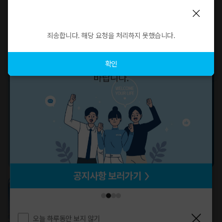
신제품
무료배송
정기구매
신제품
무료배송
더보기
죄송합니다. 해당 요청을 처리하지 못했습니다.
확인
2026년 한번 더 찾아온!
제10회 애터미 슬림바디 챌린지
48,000명이 검증한 체지방 관리 프로그램
[7/13~8/18]
슬림바디 헬스라이프패키지 [그레인4 +
피넛버터3(증정)]
556,600
원
300,000
PV
252,000
PV
오늘 하루동안 보지 않기