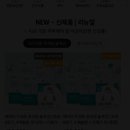
프로모션 중!
건강식품
뷰티
헤어&바디
리빙&홈데코
가
NEW ~ 신제품 | 리뉴얼
✨ 지금 가장 주목해야 할 따끈따끈한 신상품!
🚀키성장 프라임 솔루션
📘성공의 8단계
하나카드 무이자 전용
할인쿠폰 증정
할인쿠폰 증정
애터미 키성장 프라임 솔루션 (30포
애터미 키성장 프라임 솔루션 (30포
4SET, 4개월분, 무이자) + 키재기 자
4SET, 4개월분) + 키재기 자 (증정)
(증정)