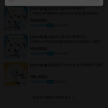
[7/13~8/18]
슬림바디 헬스라이프패키지
[그레인2+피넛버터2+리치초코2(증정)+말차라떼1(증정
)]
556,600
원
300,000
PV
252,000
PV
[7/13~8/18]
슬림바디 헬스라이프패키지
[그레인1+리치초코1+말차라떼1+피넛버터1+그레인3(
증정)]
556,600
원
300,000
PV
252,000
PV
[7/13~8/18]
[슬림바디] 시너지 업 부스터 패키지 (5종)
185,400
원
100,000
PV
83,500
PV
슬림바디 챌린지 자세히 보기